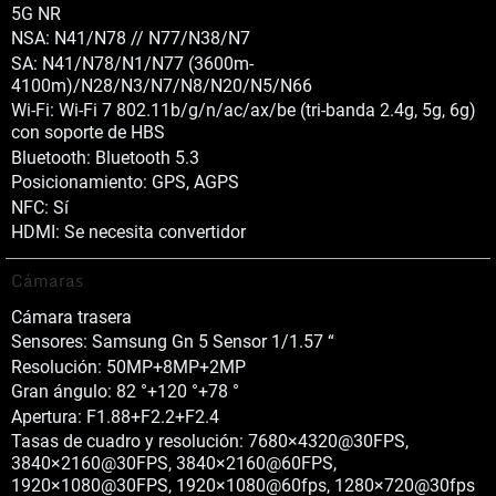
5G NR
NSA: N41/N78 // N77/N38/N7
SA: N41/N78/N1/N77 (3600m-
4100m)/N28/N3/N7/N8/N20/N5/N66
Wi-Fi: Wi-Fi 7 802.11b/g/n/ac/ax/be (tri-banda 2.4g, 5g, 6g)
con soporte de HBS
Bluetooth: Bluetooth 5.3
Posicionamiento: GPS, AGPS
NFC: Sí
HDMI: Se necesita convertidor
Cámaras
Cámara trasera
Sensores: Samsung Gn 5 Sensor 1/1.57 “
Resolución: 50MP+8MP+2MP
Gran ángulo: 82 °+120 °+78 °
Apertura: F1.88+F2.2+F2.4
Tasas de cuadro y resolución: 7680×4320@30FPS,
3840×2160@30FPS, 3840×2160@60FPS,
1920×1080@30FPS, 1920×1080@60fps, 1280×720@30fps