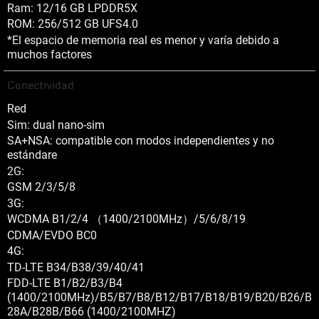
Ram: 12/16 GB LPDDR5X
ROM: 256/512 GB UFS4.0
*El espacio de memoria real es menor y varía debido a
muchos factores
Conectividad
Red
Sim: dual nano-sim
SA+NSA: compatible con modos independientes y no
estándare
2G:
GSM 2/3/5/8
3G:
WCDMA B1/2/4 （1400/2100MHz）/5/6/8/19
CDMA/EVDO BC0
4G:
TD-LTE B34/B38/39/40/41
FDD-LTE B1/B2/B3/B4
(1400/2100MHz)/B5/B7/B8/B12/B17/B18/B19/B20/B26/B
28A/B28B/B66 (1400/2100MHZ)