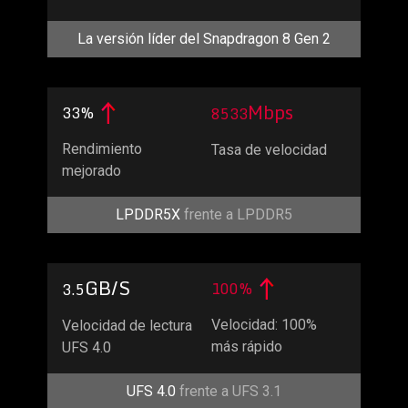
La versión líder del Snapdragon 8 Gen 2
Mbps
33%
8533
Rendimiento
Tasa de velocidad
mejorado
LPDDR5X
frente a LPDDR5
GB/S
100%
3.5
Velocidad: 100%
Velocidad de lectura
más rápido
UFS 4.0
UFS 4.0
frente a UFS 3.1