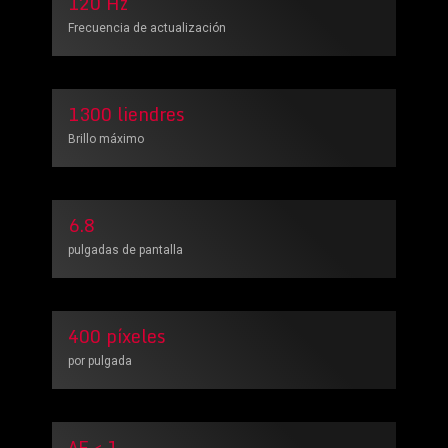
120 Hz
Frecuencia de actualización
1300 liendres
Brillo máximo
6.8
pulgadas de pantalla
400 píxeles
por pulgada
ΔE < 1