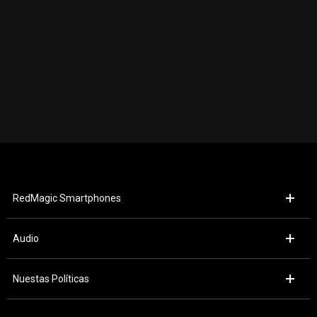
RedMagic Smartphones
RedMagic 9 Pro
Audio
Audífonos Magic Sound
Nuestas Políticas
Términos y condiciones de venta